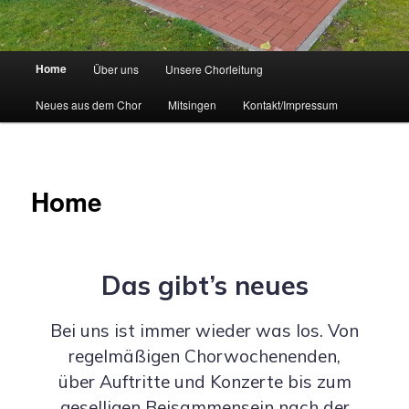
H
Home
Über uns
Unsere Chorleitung
a
u
Neues aus dem Chor
Mitsingen
Kontakt/Impressum
p
t
m
e
Home
n
ü
Das gibt’s neues
Bei uns ist immer wieder was los. Von
regelmäßigen Chorwochenenden,
über Auftritte und Konzerte bis zum
geselligen Beisammensein nach der