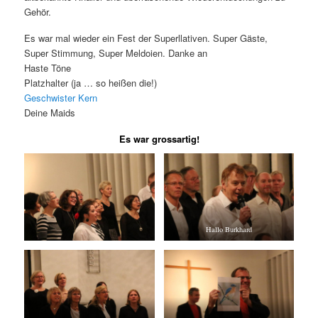
i
Gehör.
o
n
Es war mal wieder ein Fest der Superllativen. Super Gäste,
Super Stimmung, Super Meldoien. Danke an
Haste Töne
Platzhalter (ja … so heißen die!)
Geschwister Kern
Deine Maids
Es war grossartig!
Hallo Burkhard