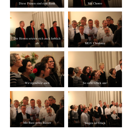
Diese Frauen sind eine Bank
Mit Choreo
Die Herren setzten sich auch farblich
ab
MGV Chorlonia
Wir irgendwie auch
So sieht Glück aus!
Mit Bass gehts Bässer
Singen ist Glück