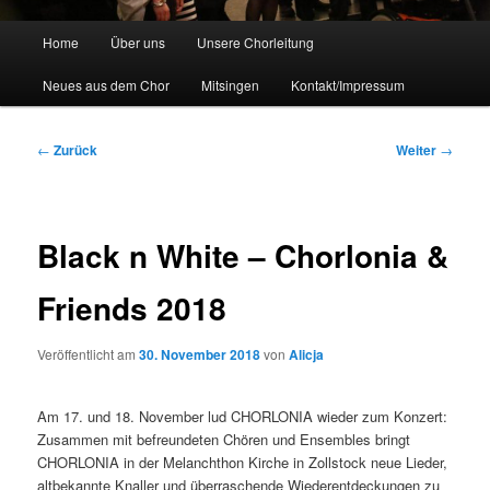
H
Home
Über uns
Unsere Chorleitung
a
u
Neues aus dem Chor
Mitsingen
Kontakt/Impressum
p
t
m
B
←
Zurück
Weiter
→
e
e
n
i
ü
t
r
Black n White – Chorlonia &
a
g
Friends 2018
s
n
a
Veröffentlicht am
30. November 2018
von
Alicja
v
i
Am 17. und 18. November lud CHORLONIA wieder zum Konzert:
g
Zusammen mit befreundeten Chören und Ensembles bringt
a
CHORLONIA in der Melanchthon Kirche in Zollstock neue Lieder,
t
altbekannte Knaller und überraschende Wiederentdeckungen zu