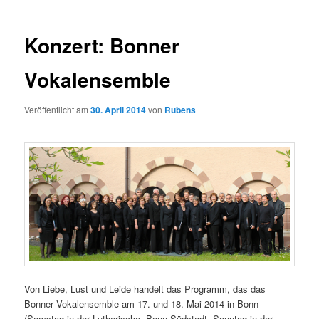
n
i
ü
t
r
Konzert: Bonner
a
g
Vokalensemble
s
n
a
Veröffentlicht am
30. April 2014
von
Rubens
v
i
g
a
t
i
o
n
Von Liebe, Lust und Leide handelt das Programm, das das
Bonner Vokalensemble am 17. und 18. Mai 2014 in Bonn
(Samstag in der Lutherische, Bonn-Südstadt, Sonntag in der