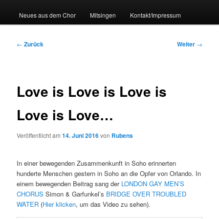
a
u
Neues aus dem Chor
Mitsingen
Kontakt/Impressum
p
t
m
B
←
Zurück
Weiter
→
e
e
n
i
ü
t
r
Love is Love is Love is
a
g
Love is Love…
s
n
a
Veröffentlicht am
14. Juni 2016
von
Rubens
v
i
In einer bewegenden Zusammenkunft in Soho erinnerten
g
hunderte Menschen gestern in Soho an die Opfer von Orlando. In
a
einem bewegenden Beitrag sang der
LONDON GAY MEN’S
t
CHORUS
Simon & Garfunkel’s
BRIDGE OVER TROUBLED
i
WATER
(
Hier klicken
, um das Video zu sehen).
o
n