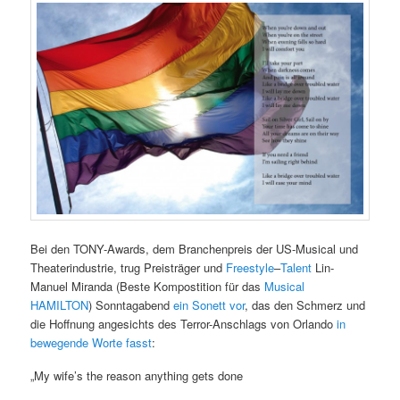
Bei den TONY-Awards, dem Branchenpreis der US-Musical und
Theaterindustrie, trug Preisträger und
Freestyle
–
Talent
Lin-
Manuel Miranda (Beste Kompostition für das
Musical
HAMILTON
) Sonntagabend
ein Sonett vor
, das den Schmerz und
die Hoffnung angesichts des Terror-Anschlags von Orlando
in
bewegende Worte fasst
:
„My wife’s the reason anything gets done