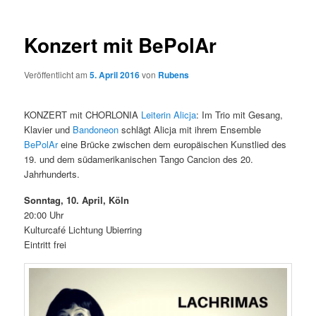
n
i
ü
t
r
Konzert mit BePolAr
a
g
Veröffentlicht am
5. April 2016
von
Rubens
s
n
a
KONZERT mit CHORLONIA
Leiterin Alicja
: Im Trio mit Gesang,
v
Klavier und
Bandoneon
schlägt Alicja mit ihrem Ensemble
i
BePolAr
eine Brücke zwischen dem europäischen Kunstlied des
g
19. und dem südamerikanischen Tango Cancion des 20.
a
Jahrhunderts.
t
i
Sonntag, 10. April, Köln
o
20:00 Uhr
n
Kulturcafé Lichtung Ubierring
Eintritt frei